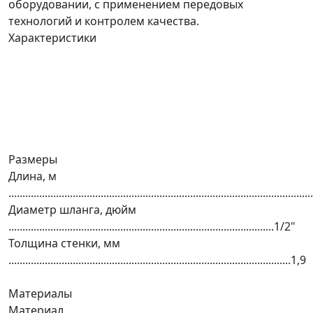
оборудовании, с применением передовых
технологий и контролем качества.
Характеристики
Размеры
Длина, м
..........................................................................................................
Диаметр шланга, дюйм
...............................................................................................1/2"
Толщина стенки, мм
.....................................................................................................1,9
Материалы
Материал