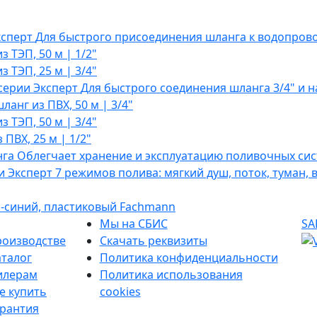
ксперт
Для быстрого присоединения шланга к водопрово
 ТЭП, 50 м | 1/2"
 ТЭП, 25 м | 3/4"
серии Эксперт
Для быстрого соединения шланга 3/4" и н
анг из ПВХ, 50 м | 3/4"
 ТЭП, 50 м | 3/4"
ПВХ, 25 м | 1/2"
нга
Облегчает хранение и эксплуатацию поливочных сис
и Эксперт
7 режимов полива: мягкий душ, поток, туман, 
-синий, пластиковый Fachmann
Мы на СБИС
SA
роизводстве
Скачать реквизиты
аталог
Политика конфиденциальности
илерам
Политика использования
е купить
cookies
арантия