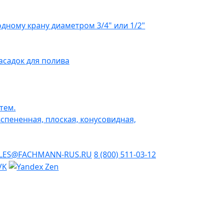
дному крану диаметром 3/4" или 1/2"
асадок для полива
тем.
вспененная, плоская, конусовидная,
LES@FACHMANN-RUS.RU
8 (800) 511-03-12