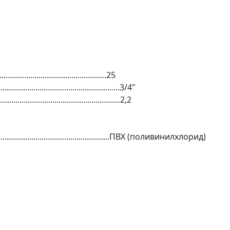
..................................................25
.................................................3/4"
...................................................2,2
...........................................................ПВХ (поливинилхлорид)