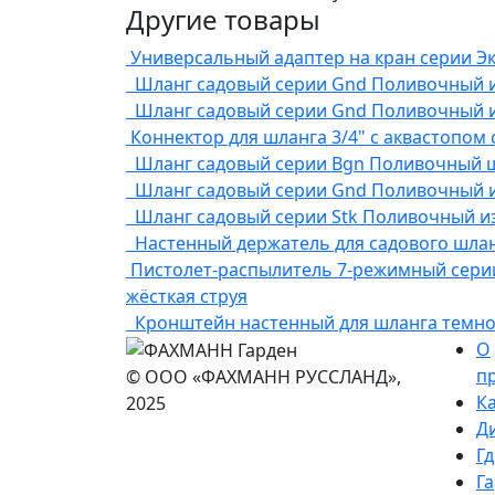
Другие товары
Универсальный адаптер на кран серии Э
Шланг садовый серии Gnd
Поливочный из
Шланг садовый серии Gnd
Поливочный из
Коннектор для шланга 3/4" с аквастопом 
Шланг садовый серии Bgn
Поливочный шл
Шланг садовый серии Gnd
Поливочный из
Шланг садовый серии Stk
Поливочный из 
Настенный держатель для садового шла
Пистолет-распылитель 7-режимный сери
жёсткая струя
Кронштейн настенный для шланга темно
О
п
© ООО «ФАХМАНН РУССЛАНД»,
К
2025
Д
Гд
Г