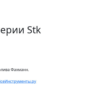
ерии Stk
олива Фахманн.
ВсеИнструменты.ру